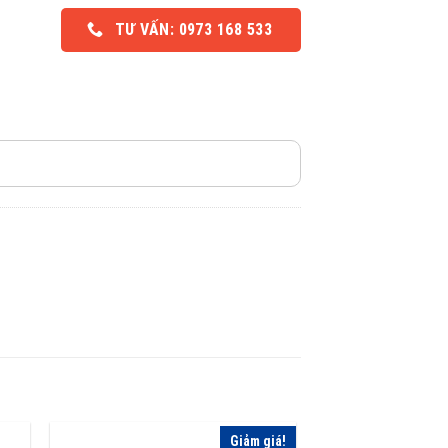
hiện
ại
TƯ VẤN: 0973 168 533
à:
550,000 ₫.
Giảm giá!