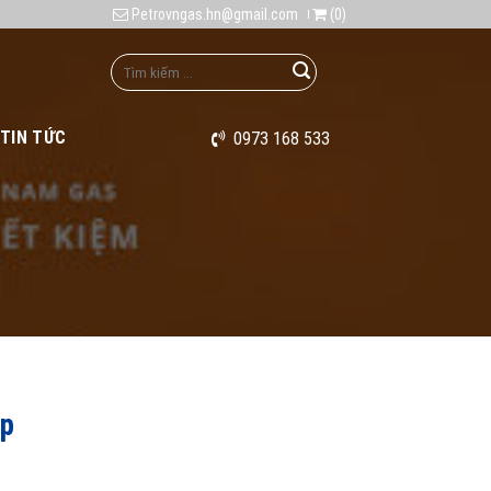
Petrovngas.hn@gmail.com
(
0
)
TIN TỨC
0973 168 533
ệp
Giá