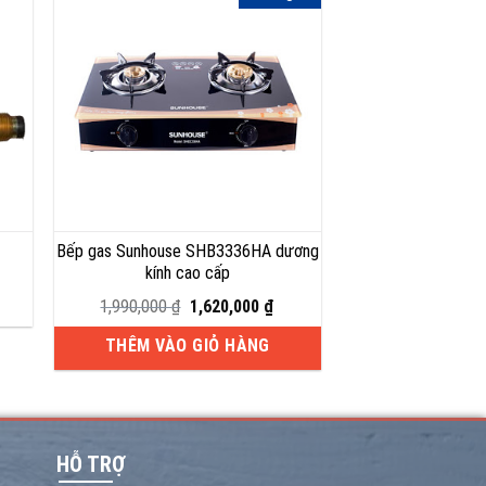
Bếp gas Sunhouse SHB3336HA dương
kính cao cấp
Giá
Giá
1,990,000
₫
1,620,000
₫
gốc
hiện
là:
tại
THÊM VÀO GIỎ HÀNG
1,990,000 ₫.
là:
1,620,000 ₫.
HỖ TRỢ