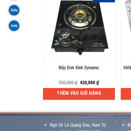
Bếp Đơn Kính Dynamic
VAN
Giá
Giá
550,000
₫
420,000
₫
gốc
hiện
là:
tại
THÊM VÀO GIỎ HÀNG
550,000 ₫.
là:
420,000 ₫.
Ngõ 56 Lê Quang Đạo, Nam Từ
B