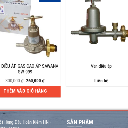
 ĐIỀU ÁP GAS CAO ÁP SAWANA
Van điều áp
SW-999
Giá
Giá
300,000
₫
260,000
₫
Liên hệ
gốc
hiện
là:
tại
THÊM VÀO GIỎ HÀNG
300,000 ₫.
là:
260,000 ₫.
SẢN PHẨM
ốt Hàng Đậu Hoàn Kiếm HN -