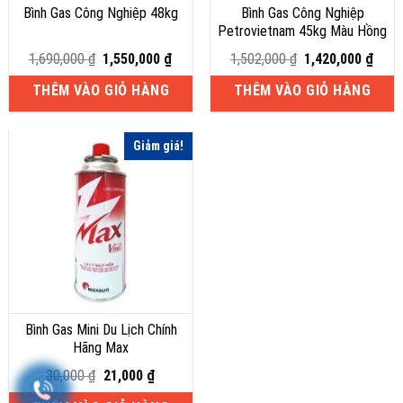
Bình Gas Công Nghiệp 48kg
Bình Gas Công Nghiệp
Petrovietnam 45kg Màu Hồng
Giá
Giá
Giá
Giá
1,690,000
₫
1,550,000
₫
1,502,000
₫
1,420,000
₫
gốc
hiện
gốc
hiện
là:
tại
là:
tại
THÊM VÀO GIỎ HÀNG
THÊM VÀO GIỎ HÀNG
1,690,000 ₫.
là:
1,502,000 ₫.
là:
1,550,000 ₫.
1,420
Giảm giá!
Bình Gas Mini Du Lịch Chính
Hãng Max
Giá
Giá
30,000
₫
21,000
₫
gốc
hiện