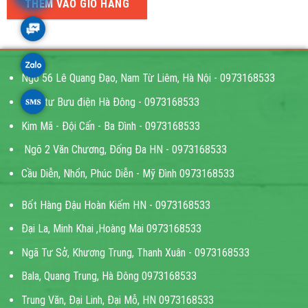
là:
tại
THÊM VÀO GIỎ HÀNG
30,000 ₫.
là:
21,000 ₫.
Ngõ 56 Lê Quang Đạo, Nam Từ Liêm, Hà Nội - 0973168533
Ngã tư Bưu điện Hà Đông - 0973168533
Kim Mã - Đội Cấn - Ba Đình - 0973168533
Ngõ 2 Văn Chương, Đống Đa HN - 0973168533
Cầu Diễn, Nhổn, Phúc Diễn - Mỹ Đình 0973168533
Bốt Hàng Đậu Hoàn Kiếm HN - 0973168533
Đại La, Minh Khai ,Hoàng Mai 0973168533
Ngã Tư Sở, Khương Trung, Thanh Xuân - 0973168533
Bala, Quang Trung, Hà Đông 0973168533
Trung Văn, Đại Linh, Đại Mỗ, HN 0973168533