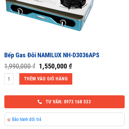
Bếp Gas Đôi NAMILUX NH-D3036APS
Giá
Giá
1,990,000
1,550,000
₫
₫
gốc
hiện
Bếp Gas Đôi NAMILUX NH-D3036APS số lượng
là:
tại
THÊM VÀO GIỎ HÀNG
1,990,000 ₫.
là:
1,550,000 ₫.
TƯ VẤN: 0973 168 533
Bảo hành đổi trả