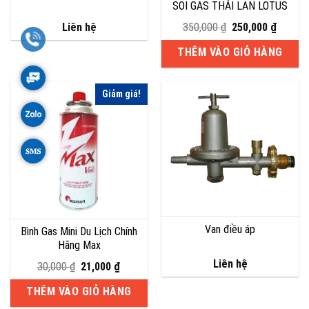
SOI GAS THÁI LAN LOTUS
Giá
Giá
Liên hệ
350,000
₫
250,000
₫
gốc
hiện
là:
tại
THÊM VÀO GIỎ HÀNG
350,000 ₫.
là:
250,000
Giảm giá!
Van điều áp
Bình Gas Mini Du Lịch Chính
Hãng Max
Liên hệ
Giá
Giá
30,000
₫
21,000
₫
gốc
hiện
là:
tại
THÊM VÀO GIỎ HÀNG
30,000 ₫.
là: