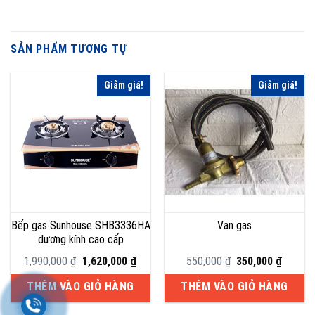
SẢN PHẨM TƯƠNG TỰ
Giảm giá!
Giảm giá!
Bếp gas Sunhouse SHB3336HA
Van gas
dương kính cao cấp
Giá
Giá
Giá
Giá
1,990,000
₫
1,620,000
₫
550,000
₫
350,000
₫
gốc
hiện
gốc
hiện
là:
tại
là:
tại
THÊM VÀO GIỎ HÀNG
THÊM VÀO GIỎ HÀNG
1,990,000 ₫.
là:
550,000 ₫.
là:
1,620,000 ₫.
350,000