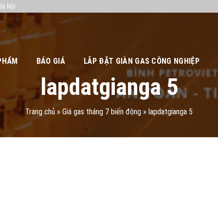
Hà Nội
PHẨM
BÁO GIÁ
LẮP ĐẶT GIÀN GAS CÔNG NGHIỆP
lapdatgianga 5
Trang chủ
»
Giá gas tháng 7 biến động
»
lapdatgianga 5