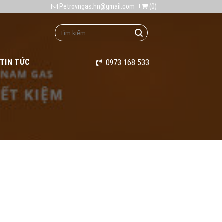
Petrovngas.hn@gmail.com
(
0
)
TIN TỨC
0973 168 533