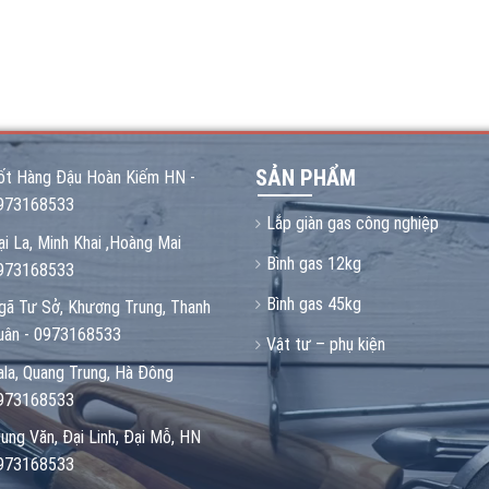
SẢN PHẨM
ốt Hàng Đậu Hoàn Kiếm HN -
973168533
Lắp giàn gas công nghiệp
ại La, Minh Khai ,Hoàng Mai
Bình gas 12kg
973168533
Bình gas 45kg
gã Tư Sở, Khương Trung, Thanh
uân - 0973168533
Vật tư – phụ kiện
ala, Quang Trung, Hà Đông
973168533
rung Văn, Đại Linh, Đại Mỗ, HN
973168533