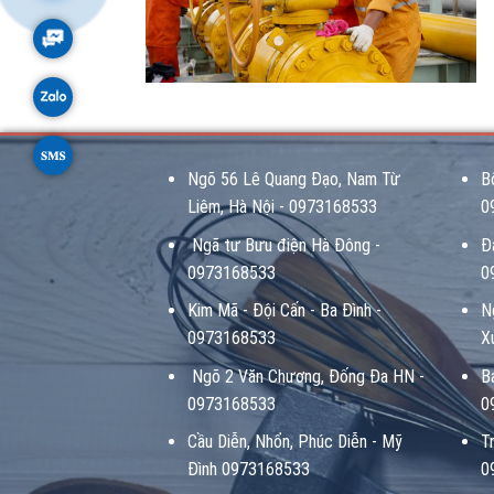
Ngõ 56 Lê Quang Đạo, Nam Từ
B
Liêm, Hà Nội - 0973168533
0
Ngã tư Bưu điện Hà Đông -
Đ
0973168533
0
Kim Mã - Đội Cấn - Ba Đình -
N
0973168533
X
Ngõ 2 Văn Chương, Đống Đa HN -
B
0973168533
0
Cầu Diễn, Nhổn, Phúc Diễn - Mỹ
T
Đình 0973168533
0