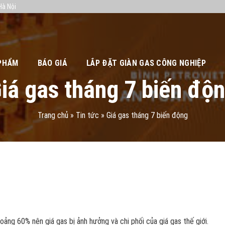
Hà Nội
PHẨM
BÁO GIÁ
LẮP ĐẶT GIÀN GAS CÔNG NGHIỆP
iá gas tháng 7 biến độ
Trang chủ
»
Tin tức
»
Giá gas tháng 7 biến động
ng 60% nên giá gas bị ảnh hưởng và chi phối của giá gas thế giới.