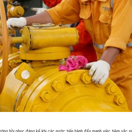
ướng hồi phục đáng kể khi các nước tiến hành đẩy mạnh việc tiêm vắc x