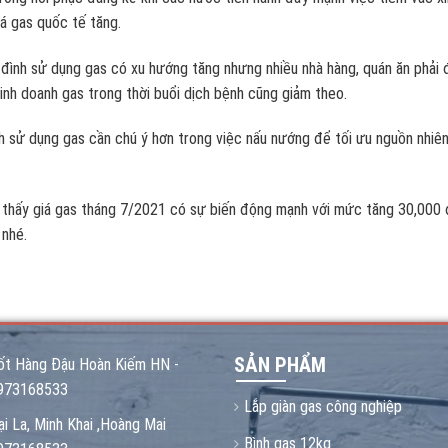
iá gas quốc tế tăng.
ia đình sử dụng gas có xu hướng tăng nhưng nhiều nhà hàng, quán ăn phải
inh doanh gas trong thời buổi dịch bệnh cũng giảm theo.
 sử dụng gas cần chú ý hơn trong việc nấu nướng để tối ưu nguồn nhiên li
 thấy giá gas tháng 7/2021 có sự biến động mạnh với mức tăng 30,000 đ
 nhé.
SẢN PHẨM
ốt Hàng Đậu Hoàn Kiếm HN -
973168533
Lắp giàn gas công nghiệp
ại La, Minh Khai ,Hoàng Mai
Bình gas 12kg