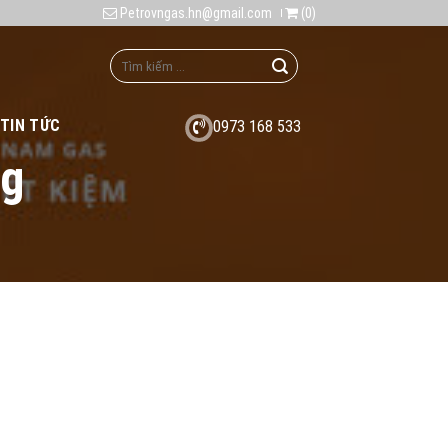
Petrovngas.hn@gmail.com
(
0
)
TIN TỨC
0973 168 533
ng