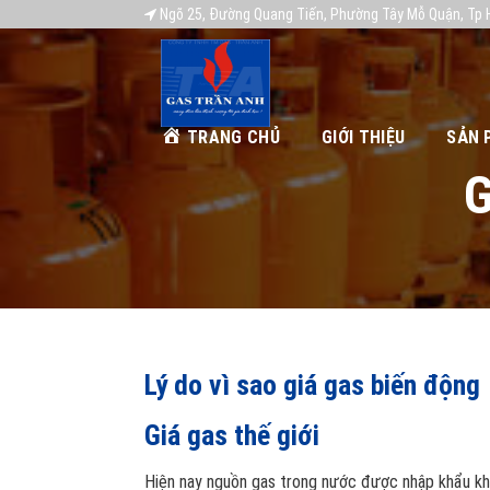
Ngõ 25, Đường Quang Tiến, Phường Tây Mỗ Quận, Tp 
TRANG CHỦ
GIỚI THIỆU
SẢN 
G
Lý do vì sao giá gas biến động
Giá gas thế giới
Hiện nay nguồn gas trong nước được nhập khẩu khoả