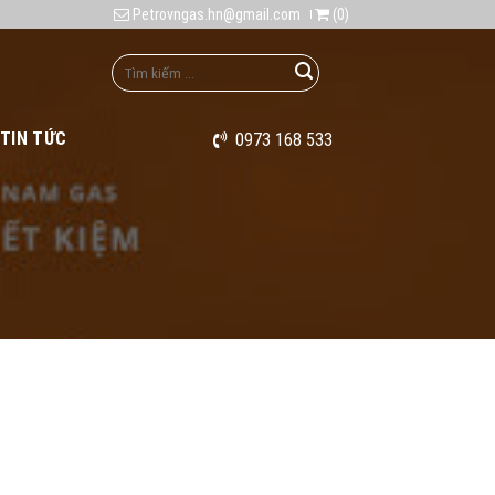
Petrovngas.hn@gmail.com
(
0
)
TIN TỨC
0973 168 533