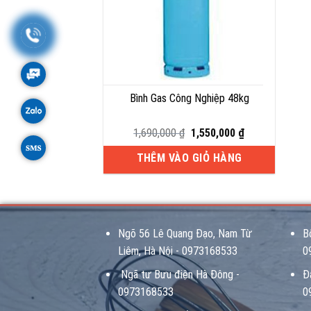
Bình Gas Công Nghiệp 48kg
Giá
Giá
1,690,000
₫
1,550,000
₫
gốc
hiện
là:
tại
THÊM VÀO GIỎ HÀNG
1,690,000 ₫.
là:
1,550,000 ₫.
Ngõ 56 Lê Quang Đạo, Nam Từ
B
Liêm, Hà Nội - 0973168533
0
Ngã tư Bưu điện Hà Đông -
Đ
0973168533
0