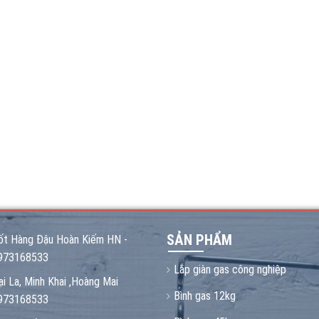
SẢN PHẨM
ốt Hàng Đậu Hoàn Kiếm HN -
973168533
Lắp giàn gas công nghiệp
ại La, Minh Khai ,Hoàng Mai
Bình gas 12kg
973168533