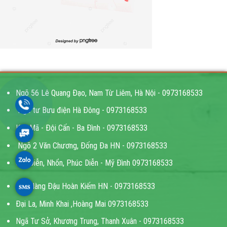
Ngõ 56 Lê Quang Đạo, Nam Từ Liêm, Hà Nội - 0973168533
Ngã tư Bưu điện Hà Đông - 0973168533
Kim Mã - Đội Cấn - Ba Đình - 0973168533
Ngõ 2 Văn Chương, Đống Đa HN - 0973168533
Cầu Diễn, Nhổn, Phúc Diễn - Mỹ Đình 0973168533
Bốt Hàng Đậu Hoàn Kiếm HN - 0973168533
Đại La, Minh Khai ,Hoàng Mai 0973168533
Ngã Tư Sở, Khương Trung, Thanh Xuân - 0973168533