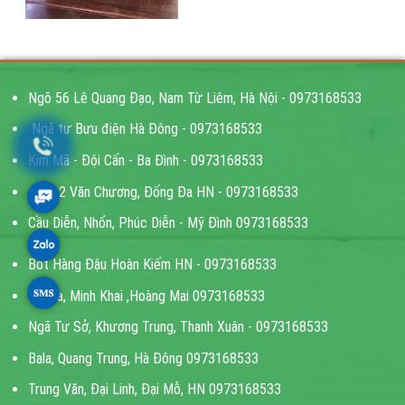
Ngõ 56 Lê Quang Đạo, Nam Từ Liêm, Hà Nội - 0973168533
Ngã tư Bưu điện Hà Đông - 0973168533
Kim Mã - Đội Cấn - Ba Đình - 0973168533
Ngõ 2 Văn Chương, Đống Đa HN - 0973168533
Cầu Diễn, Nhổn, Phúc Diễn - Mỹ Đình 0973168533
Bốt Hàng Đậu Hoàn Kiếm HN - 0973168533
Đại La, Minh Khai ,Hoàng Mai 0973168533
Ngã Tư Sở, Khương Trung, Thanh Xuân - 0973168533
Bala, Quang Trung, Hà Đông 0973168533
Trung Văn, Đại Linh, Đại Mỗ, HN 0973168533