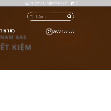
Petrovngas.hn@gmail.com
(
0
)
TIN TỨC
0973 168 533