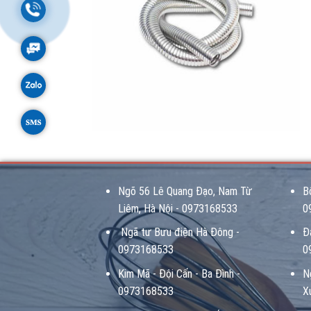
Ngõ 56 Lê Quang Đạo, Nam Từ
B
Liêm, Hà Nội - 0973168533
0
Ngã tư Bưu điện Hà Đông -
Đ
0973168533
0
Kim Mã - Đội Cấn - Ba Đình -
N
0973168533
X