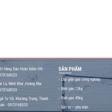
SẢN PHẨM
ốt Hàng Đậu Hoàn Kiếm HN -
973168533
Lắp giàn gas công nghiệp
ại La, Minh Khai ,Hoàng Mai
Bình gas 12kg
973168533
Bình gas 45kg
gã Tư Sở, Khương Trung, Thanh
uân - 0973168533
Vật tư – phụ kiện