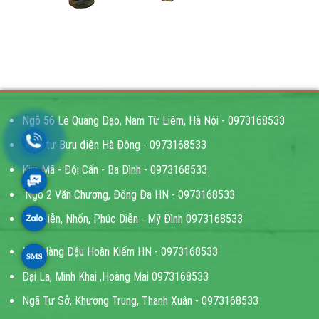
Ngõ 56 Lê Quang Đạo, Nam Từ Liêm, Hà Nội - 0973168533
Ngã tư Bưu điện Hà Đông - 0973168533
Kim Mã - Đội Cấn - Ba Đình - 0973168533
Ngõ 2 Văn Chương, Đống Đa HN - 0973168533
Cầu Diễn, Nhổn, Phúc Diễn - Mỹ Đình 0973168533
Bốt Hàng Đậu Hoàn Kiếm HN - 0973168533
Đại La, Minh Khai ,Hoàng Mai 0973168533
Ngã Tư Sở, Khương Trung, Thanh Xuân - 0973168533