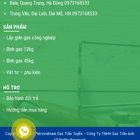
Bala, Quang Trung, Hà Đông 0973168533
Trung Văn, Đại Linh, Đại Mỗ, HN 0973168533
SẢN PHẨM
Lắp giàn gas công nghiệp
Bình gas 12kg
Bình gas 45kg
Vật tư – phụ kiện
HỖ TRỢ
Bảo hành đổi trả
Hướng dẫn mua hàng
Copyright © 2021 Petrovietnam Gas Trần Tuyển – Công Ty TNHH Gas Trần Anh.
All Rights Reserved.